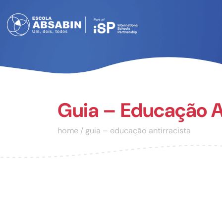
Guia – Educação An
home
/
guia – educação antirracista