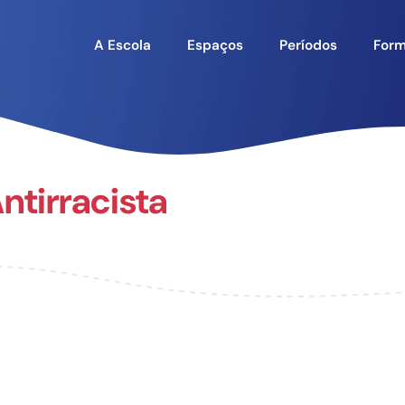
A Escola
Espaços
Períodos
Form
tirracista