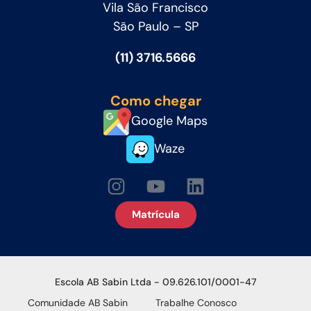
Vila São Francisco
São Paulo – SP
(11) 3716.5666
Como chegar
Google Maps
Waze
Matrícula
Escola AB Sabin Ltda - 09.626.101/0001-47
Comunidade AB Sabin
Trabalhe Conosco